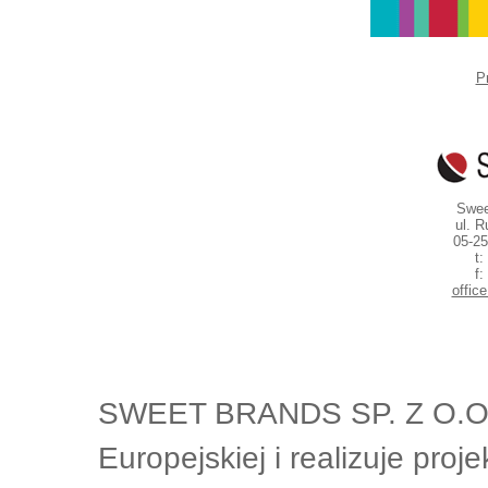
P
Swee
ul. R
05-25
t:
f:
offic
SWEET BRANDS SP. Z O.O. o
Europejskiej i realizuje pro